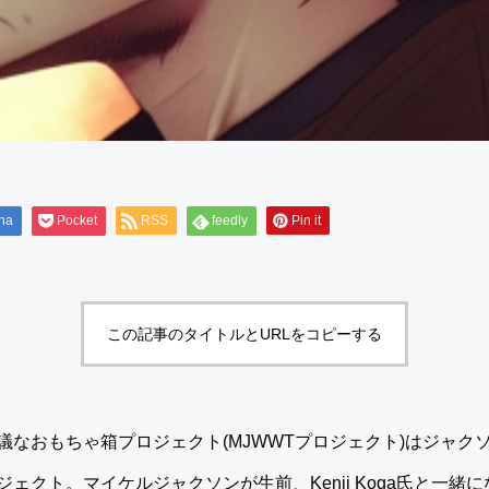
na
Pocket
RSS
feedly
Pin it
この記事のタイトルとURLをコピーする
議なおもちゃ箱プロジェクト(MJWWTプロジェクト)はジャク
ェクト。マイケルジャクソンが生前、Kenji Koga氏と一緒