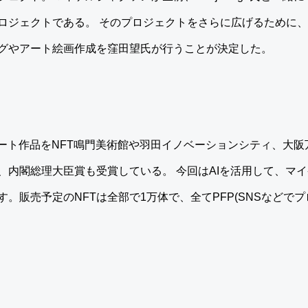
ジェクトである。 そのプロジェクトをさらに広げるために、Ken
グやアート絵画作成を窪田望氏が行うことが決定した。
ート作品をNFT鳴門美術館や羽田イノベーションシティ、大阪万
、内閣総理大臣賞も受賞している。 今回はAIを活用して、マ
。販売予定のNFTは全部で1万体で、全てPFP(SNSなどで