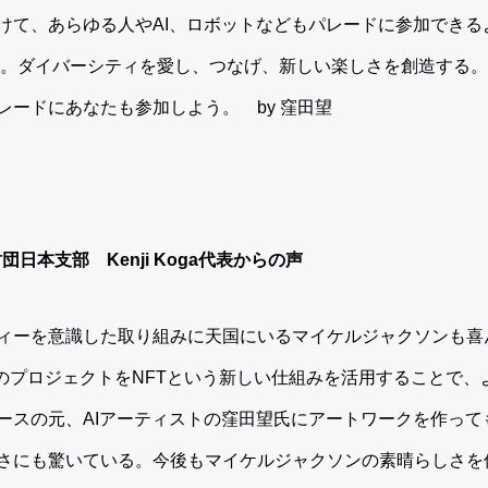
けて、あらゆる人やAI、ロボットなどもパレードに参加できる
った。ダイバーシティを愛し、つなげ、新しい楽しさを創造する。
レードにあなたも参加しよう。 by 窪田望
団日本支部 Kenji Koga代表からの声
ィーを意識した取り組みに天国にいるマイケルジャクソンも喜
TのプロジェクトをNFTという新しい仕組みを活用することで
ースの元、AIアーティストの窪田望氏にアートワークを作って
さにも驚いている。今後もマイケルジャクソンの素晴らしさを